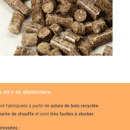
à
Avy
et alentours
nt fabriquées à partir de
sciure de bois recyclée
.
durée de chauffe
et sont
très faciles à stocker
.
ressées :