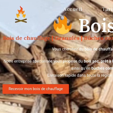
Accueil
Tari
Bois
Bois de chauffage | Granulés | Bûches c
Vous cherchez du
bois de chauffa
Notre entreprise spécialisée vous propose du
bois sec, prêt à 
ainsi qu’en
bûches com
Livraison rapide dans toute la régio
Recevoir mon bois de chauffage