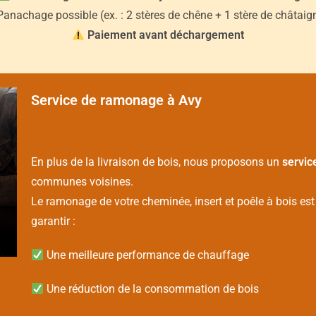
anachage possible (ex. : 2 stères de chêne + 1 stère de châtaign
Paiement avant déchargement
Service de ramonage à Avy
En plus de la livraison de bois, nous proposons un
servic
communes voisines.
Le ramonage de votre cheminée, insert et poêle à bois es
garantir :
Une meilleure performance de chauffage
Une réduction de la consommation de bois