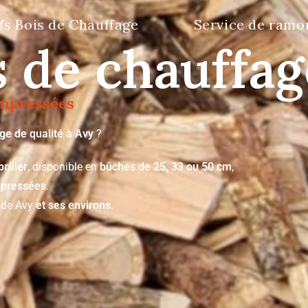
fs Bois de Chauffage
Service de ramo
 de chauffag
ompressées
ge de qualité à Avy
?
brûler
, disponible en
bûches de 25, 33 ou 50 cm
,
pressées
.
n de Avy
et ses environs
.