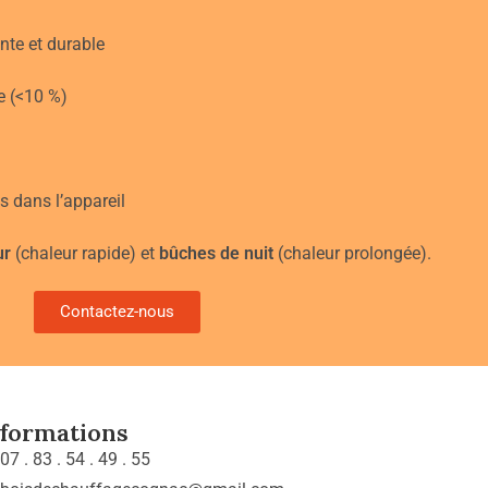
nte et durable
e (<10 %)
s dans l’appareil
ur
(chaleur rapide) et
bûches de nuit
(chaleur prolongée).
Contactez-nous
nformations
07 . 83 . 54 . 49 . 55