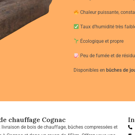
Chaleur puissante, consta
Taux d’humidité très faibl
Écologique et propre
Peu de fumée et de résidu
Disponibles en
bûches de jo
 de chauffage Cognac
I
t livraison de bois de chauffage, bûches compressées et