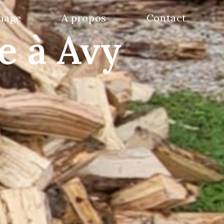
nage
A propos
Contact
e à Avy