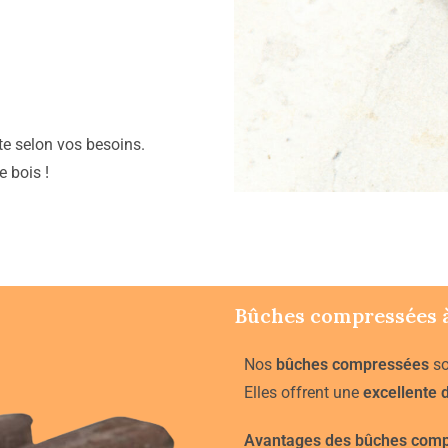
tte selon vos besoins.
 bois !
Bûches compressées 
Nos
bûches compressées
so
Elles offrent une
excellente 
Avantages des bûches comp