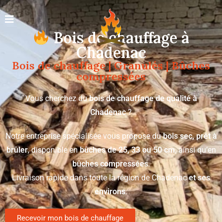
Bois de chauffage à
Chadenac
Bois de chauffage | Granulés | Bûches
compressées
Vous cherchez du
bois de chauffage de qualité à
Chadenac
?
Notre entreprise spécialisée vous propose du
bois sec, prêt à
brûler
, disponible en
bûches de 25, 33 ou 50 cm
, ainsi qu’en
bûches compressées
.
Livraison rapide dans toute la région de Chadenac
et ses
environs
.
Recevoir mon bois de chauffage