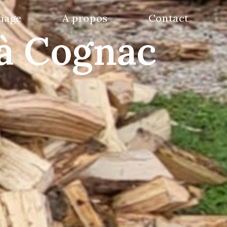
nage
A propos
Contact
 à Cognac