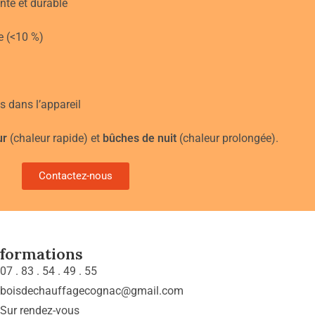
nte et durable
e (<10 %)
s dans l’appareil
ur
(chaleur rapide) et
bûches de nuit
(chaleur prolongée).
Contactez-nous
nformations
07 . 83 . 54 . 49 . 55
boisdechauffagecognac@gmail.com
Sur rendez-vous