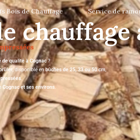
fs Bois de Chauffage
Service de ramo
de chauffage
ompressées
 de qualité à Cognac
?
brûler
, disponible en
bûches de 25, 33 ou 50 cm
,
pressées
.
de
Cognac et ses environs
.