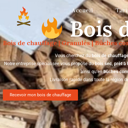
Accueil
Tari
Bois 
Bois de chauffage | Granulés | Bûches c
Vous cherchez du
bois de chauffage
Notre entreprise spécialisée vous propose du
bois sec, prêt à 
ainsi qu’en
bûches com
Livraison rapide dans toute la région 
Recevoir mon bois de chauffage