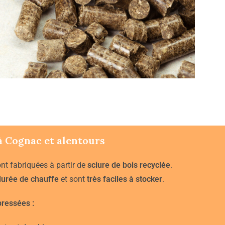
à
Cognac
et alentours
nt fabriquées à partir de
sciure de bois recyclée
.
durée de chauffe
et sont
très faciles à stocker
.
ressées :