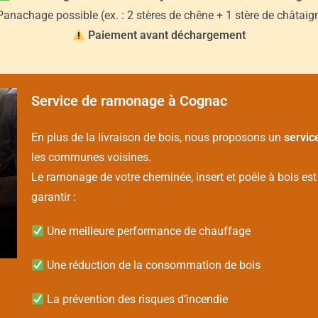
anachage possible (ex. : 2 stères de chêne + 1 stère de châtaign
Paiement avant déchargement
Service de ramonage à Cognac
En plus de la livraison de bois, nous proposons un
servic
les communes voisines.
Le ramonage de votre cheminée, insert et poêle à bois es
garantir :
Une meilleure performance de chauffage
Une réduction de la consommation de bois
La prévention des risques d’incendie