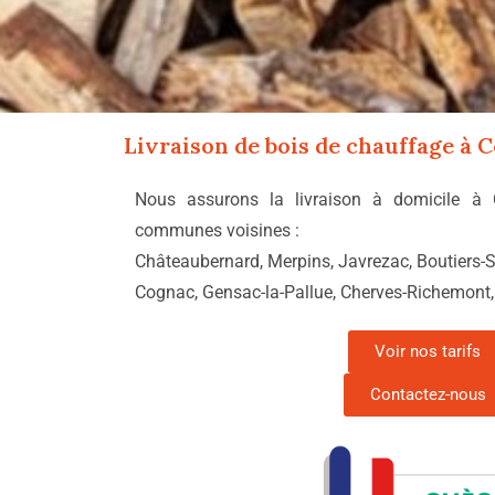
Livraison de bois de chauffage à
C
Nous assurons la livraison à domicile à
communes voisines :
Châteaubernard, Merpins, Javrezac, Boutiers-Sa
Cognac, Gensac-la-Pallue, Cherves-Richemont,
Voir nos tarifs
Contactez-nous