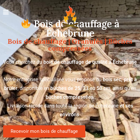
Bois de chauffage à
Échebrune
Bois de chauffage | Granulés | Bûches
compressées
Vous cherchez du
bois de chauffage de qualité à Échebrune
?
Notre entreprise spécialisée vous propose du
bois sec, prêt à
brûler
, disponible en
bûches de 25, 33 ou 50 cm
, ainsi qu’en
bûches compressées
.
Livraison rapide dans toute la région de Échebrune
et ses
environs
.
Recevoir mon bois de chauffage