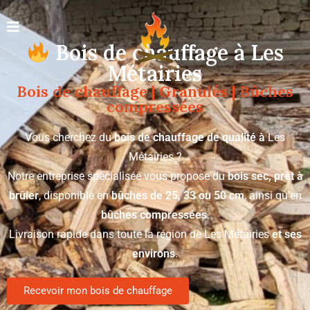
Bois de chauffage à Les
Métairies
Bois de chauffage | Granulés | Bûches
compressées
Vous cherchez du
bois de chauffage de qualité à
Les
Métairies ?
Notre entreprise spécialisée vous propose du
bois sec, prêt à
brûler
, disponible en
bûches de 25, 33 ou 50 cm
, ainsi qu’en
bûches compressées
.
Livraison rapide dans toute la région de Les Métairies
et ses
environs
.
Recevoir mon bois de chauffage