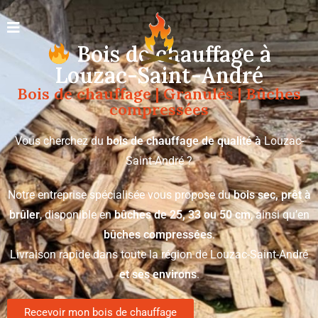
Bois de chauffage à
Louzac-Saint-André
Bois de chauffage | Granulés | Bûches
compressées
Vous cherchez du
bois de chauffage de qualité à
Louzac-
Saint-André ?
Notre entreprise spécialisée vous propose du
bois sec, prêt à
brûler
, disponible en
bûches de 25, 33 ou 50 cm
, ainsi qu’en
bûches compressées
.
Livraison rapide dans toute la région de Louzac-Saint-André
et ses environs
.
Recevoir mon bois de chauffage