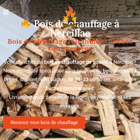
Bois de chauffage à
Nercillac
Bois de chauffage | Granulés | Bûches
compressées
Vous cherchez du
bois de chauffage de qualité à
Nercillac ?
Notre entreprise spécialisée vous propose du
bois sec, prêt à
brûler
, disponible en
bûches de 25, 33 ou 50 cm
, ainsi qu’en
bûches compressées
.
Livraison rapide dans toute la région de Nercillac
et ses
environs
.
Recevoir mon bois de chauffage