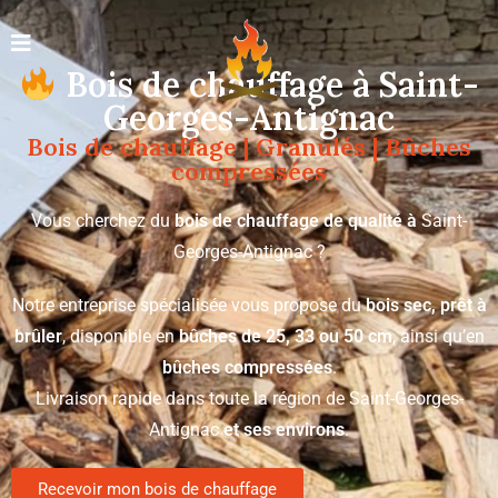
Bois de chauffage à Saint-
Georges-Antignac
Bois de chauffage | Granulés | Bûches
compressées
Vous cherchez du
bois de chauffage de qualité à
Saint-
Georges-Antignac ?
Notre entreprise spécialisée vous propose du
bois sec, prêt à
brûler
, disponible en
bûches de 25, 33 ou 50 cm
, ainsi qu’en
bûches compressées
.
Livraison rapide dans toute la région de Saint-Georges-
Antignac
et ses environs
.
Recevoir mon bois de chauffage