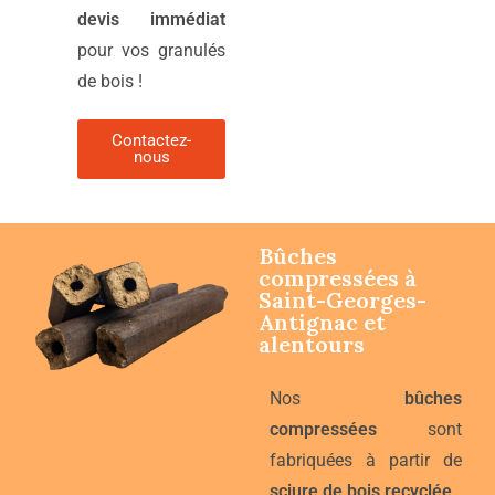
devis immédiat
pour vos granulés
de bois !
Contactez-
nous
Bûches
compressées à
Saint-Georges-
Antignac
et
alentours
Nos
bûches
compressées
sont
fabriquées à partir de
sciure de bois recyclée
.