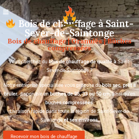
Bois de chauffage à Saint-
Sever-de-Saintonge
Bois de chauffage | Granulés | Bûches
compressées
Vous cherchez du
bois de chauffage de qualité à
Saint-
Sever-de-Saintonge ?
Notre entreprise spécialisée vous propose du
bois sec, prêt à
brûler
, disponible en
bûches de 25, 33 ou 50 cm
, ainsi qu’en
bûches compressées
.
Livraison rapide dans toute la région de Saint-Sever-de-
Saintonge
et ses environs
.
Recevoir mon bois de chauffage