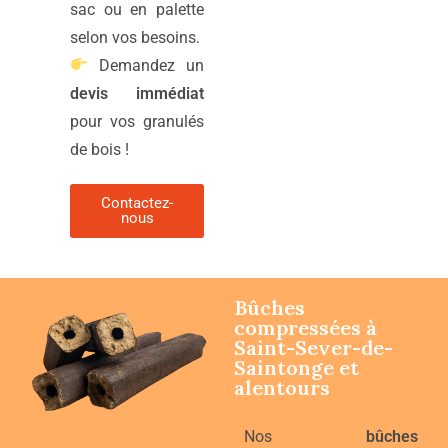
sac ou en palette
selon vos besoins.
Demandez un
devis immédiat
pour vos granulés
de bois !
Contactez-
nous
Bûches
compressées à
Saint-Sever-de-
Saintonge
et
alentours
Nos
bûches