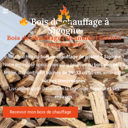
Bois de chauffage à
Sigogne
Bois de chauffage | Granulés | Bûches
compressées
Vous cherchez du
bois de chauffage de qualité à Sigogne
?
Notre entreprise spécialisée vous propose du
bois sec, prêt à
brûler
, disponible en
bûches de 25, 33 ou 50 cm
, ainsi qu’en
bûches compressées
.
Livraison rapide dans toute la région de Sigogne
et ses
environs
.
Recevoir mon bois de chauffage