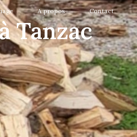
nage
A propos
Contact
 à Tanzac