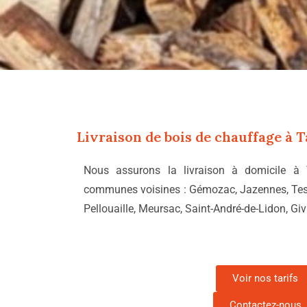
Livraison de bois de chauffage à
T
Nous assurons la livraison à domicile à
communes voisines : Gémozac, Jazennes, Tesso
Pellouaille, Meursac, Saint-André-de-Lidon, Giv
Voir nos tarifs
Contactez-nous