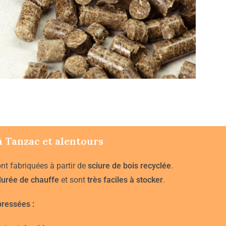
à
Tanzac
et alentours
nt fabriquées à partir de
sciure de bois recyclée
.
durée de chauffe
et sont
très faciles à stocker
.
ressées :