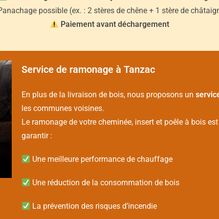
anachage possible (ex. : 2 stères de chêne + 1 stère de châtaign
Paiement avant déchargement
Service de ramonage à Tanzac
En plus de la livraison de bois, nous proposons un
servic
les communes voisines.
Le ramonage de votre cheminée, insert et poêle à bois es
garantir :
Une meilleure performance de chauffage
Une réduction de la consommation de bois
La prévention des risques d’incendie