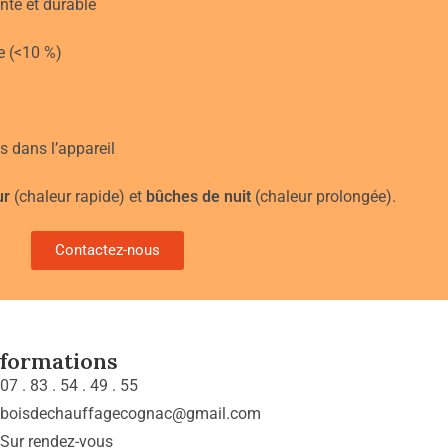
nte et durable
e (<10 %)
s dans l’appareil
ur
(chaleur rapide) et
bûches de nuit
(chaleur prolongée).
Contactez-nous
nformations
07 . 83 . 54 . 49 . 55
boisdechauffagecognac@gmail.com
Sur rendez-vous