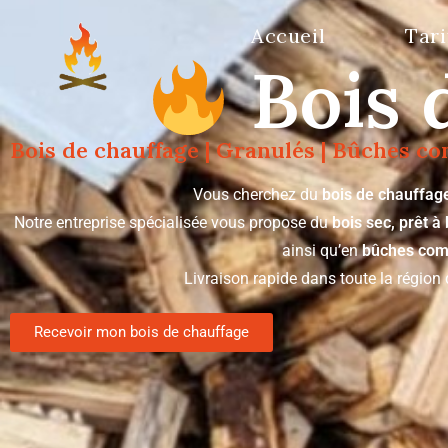
Accueil
Tari
Bois 
Bois de chauffage | Granulés | Bûches c
Vous cherchez du
bois de chauffag
Notre entreprise spécialisée vous propose du
bois sec, prêt à 
ainsi qu’en
bûches com
Livraison rapide dans toute la régio
Recevoir mon bois de chauffage