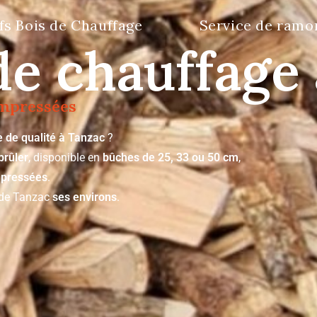
fs Bois de Chauffage
Service de ramo
de chauffage
ompressées
e de qualité à Tanzac
?
brûler
, disponible en
bûches de 25, 33 ou 50 cm
,
pressées
.
n de Tanzac
ses environs
.